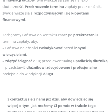
windykacji
długów
, tym większe są szanse na jego
skuteczność.
Przekroczenie
terminu
zapłaty przez dłużnika
zwykle wiąże się z
rozpoczynającymi
się
kłopotami
finansowymi
.
Zachęcamy Państwa do kontaktu zaraz po
przekroczeniu
terminu zapłaty, aby:
– Państwa należności
zwindykować
przed
innymi
wierzycielami
,
–
zdążyć
ściągnąć
dług przed ewentualną
upadłością
dłużnika
,
– przedstawić
dłużnikowi
zdecydowane
i
profesjonalne
podejście do windykacji
długu
.
Skontaktuj się z nami już dziś, aby dowiedzieć się
więcej o tym, jak możemy Ci pomóc w trakcie tego