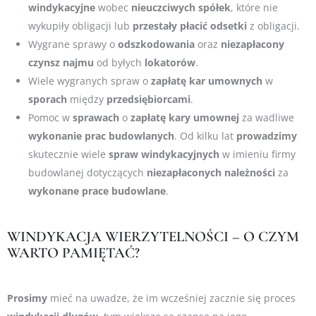
windykacyjne
wobec
nieuczciwych
spółek
, które nie
wykupiły obligacji lub
przestały
płacić
odsetki
z obligacji.
Wygrane sprawy o
odszkodowania
oraz
niezapłacony
czynsz
najmu
od byłych
lokatorów
.
Wiele wygranych spraw o
zapłatę
kar
umownych
w
sporach
między
przedsiębiorcami
.
Pomoc w
sprawach
o
zapłatę kary umownej
za wadliwe
wykonanie
prac
budowlanych
. Od kilku lat
prowadzimy
skutecznie wiele
spraw
windykacyjnych
w imieniu firmy
budowlanej dotyczących
niezapłaconych
należności
za
wykonane prace budowlane
.
WINDYKACJA WIERZYTELNOŚCI – O CZYM
WARTO PAMIĘTAĆ?
Prosimy
mieć na uwadze, że im wcześniej zacznie się proces