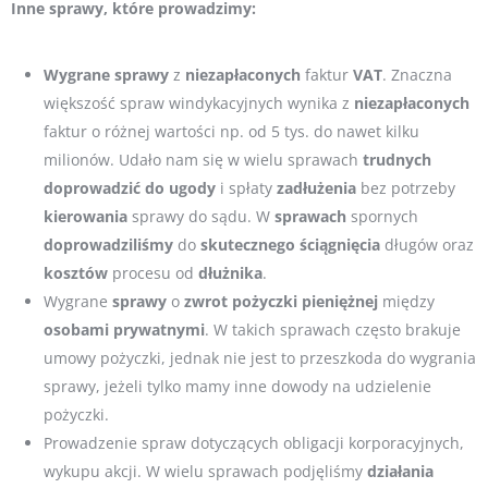
Inne sprawy, które prowadzimy:
Wygrane
sprawy
z
niezapłaconych
faktur
VAT
. Znaczna
większość spraw windykacyjnych wynika z
niezapłaconych
faktur o różnej wartości np. od 5 tys. do nawet kilku
milionów. Udało nam się w wielu sprawach
trudnych
doprowadzić
do
ugody
i spłaty
zadłużenia
bez potrzeby
kierowania
sprawy do sądu. W
sprawach
spornych
doprowadziliśmy
do
skutecznego
ściągnięcia
długów oraz
kosztów
procesu od
dłużnika
.
Wygrane
sprawy
o
zwrot
pożyczki pieniężnej
między
osobami prywatnymi
. W takich sprawach często brakuje
umowy pożyczki, jednak nie jest to przeszkoda do wygrania
sprawy, jeżeli tylko mamy inne dowody na udzielenie
pożyczki.
Prowadzenie spraw dotyczących obligacji korporacyjnych,
wykupu akcji. W wielu sprawach podjęliśmy
działania