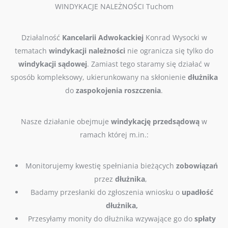
WINDYKACJE NALEŻNOŚCI Tuchom
Działalność
Kancelarii Adwokackiej
Konrad Wysocki w
tematach
windykacji należności
nie ogranicza się tylko do
windykacji sądowej
. Zamiast tego staramy się działać w
sposób kompleksowy, ukierunkowany na skłonienie
dłużnika
do
zaspokojenia roszczenia
.
Nasze działanie obejmuje
windykację przedsądową
w
ramach której m.in.:
Monitorujemy kwestię spełniania bieżących
zobowiązań
przez
dłużnika
,
B
adamy przesłanki do zgłoszenia wniosku o
upadłość
dłużnika,
Przesyłamy monity do dłużnika wzywające go do
spłaty