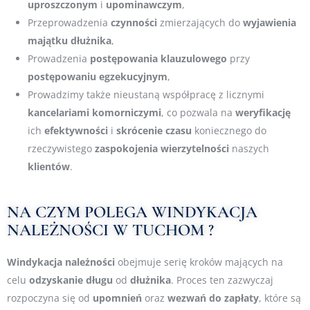
uproszczonym
i
upominawczym
,
Przeprowadzenia
czynności
zmierzających do
wyjawienia
majątku
dłużnika
,
Prowadzenia
postępowania
klauzulowego
przy
postępowaniu
egzekucyjnym
,
Prowadzimy także nieustaną współpracę z licznymi
kancelariami
komorniczymi
, co pozwala na
weryfikację
ich
efektywności
i
skrócenie
czasu
koniecznego do
rzeczywistego
zaspokojenia
wierzytelności
naszych
klientów
.
NA CZYM POLEGA WINDYKACJA
NALEŻNOŚCI W TUCHOM ?
Windykacja
należności
obejmuje serię kroków mających na
celu
odzyskanie
długu
od
dłużnika
. Proces ten zazwyczaj
rozpoczyna się od
upomnień
oraz
wezwań
do
zapłaty
, które są