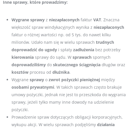
Inne sprawy, które prowadzimy:
Wygrane
sprawy
z
niezapłaconych
faktur
VAT
. Znaczna
większość spraw windykacyjnych wynika z
niezapłaconych
faktur o różnej wartości np. od 5 tys. do nawet kilku
milionów. Udało nam się w wielu sprawach
trudnych
doprowadzić
do
ugody
i spłaty
zadłużenia
bez potrzeby
kierowania
sprawy do sądu. W
sprawach
spornych
doprowadziliśmy
do
skutecznego
ściągnięcia
długów oraz
kosztów
procesu od
dłużnika
.
Wygrane
sprawy
o
zwrot
pożyczki pieniężnej
między
osobami prywatnymi
. W takich sprawach często brakuje
umowy pożyczki, jednak nie jest to przeszkoda do wygrania
sprawy, jeżeli tylko mamy inne dowody na udzielenie
pożyczki.
Prowadzenie spraw dotyczących obligacji korporacyjnych,
wykupu akcji. W wielu sprawach podjęliśmy
działania