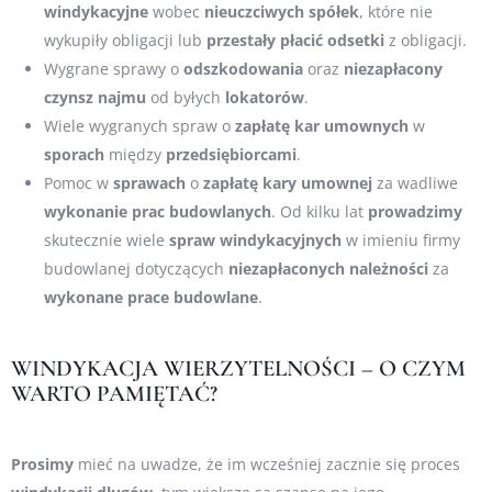
windykacyjne
wobec
nieuczciwych
spółek
, które nie
wykupiły obligacji lub
przestały
płacić
odsetki
z obligacji.
Wygrane sprawy o
odszkodowania
oraz
niezapłacony
czynsz
najmu
od byłych
lokatorów
.
Wiele wygranych spraw o
zapłatę
kar
umownych
w
sporach
między
przedsiębiorcami
.
Pomoc w
sprawach
o
zapłatę kary umownej
za wadliwe
wykonanie
prac
budowlanych
. Od kilku lat
prowadzimy
skutecznie wiele
spraw
windykacyjnych
w imieniu firmy
budowlanej dotyczących
niezapłaconych
należności
za
wykonane prace budowlane
.
WINDYKACJA WIERZYTELNOŚCI – O CZYM
WARTO PAMIĘTAĆ?
Prosimy
mieć na uwadze, że im wcześniej zacznie się proces