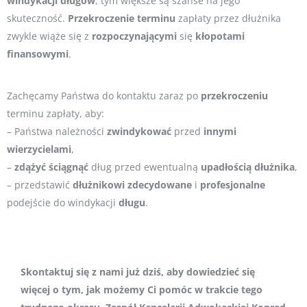
windykacji
długów
, tym większe są szanse na jego
skuteczność.
Przekroczenie
terminu
zapłaty przez dłużnika
zwykle wiąże się z
rozpoczynającymi
się
kłopotami
finansowymi
.
Zachęcamy Państwa do kontaktu zaraz po
przekroczeniu
terminu zapłaty, aby:
– Państwa należności
zwindykować
przed
innymi
wierzycielami
,
–
zdążyć
ściągnąć
dług przed ewentualną
upadłością
dłużnika
,
– przedstawić
dłużnikowi
zdecydowane
i
profesjonalne
podejście do windykacji
długu
.
Skontaktuj się z nami już dziś, aby dowiedzieć się
więcej o tym, jak możemy Ci pomóc w trakcie tego