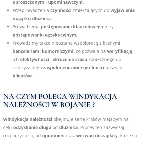
uproszczonym
i
upominawczym
,
Przeprowadzenia
czynności
zmierzających do
wyjawienia
majątku
dłużnika
,
Prowadzenia
postępowania
klauzulowego
przy
postępowaniu
egzekucyjnym
,
Prowadzimy także nieustaną współpracę z licznymi
kancelariami
komorniczymi
, co pozwala na
weryfikację
ich
efektywności
i
skrócenie
czasu
koniecznego do
rzeczywistego
zaspokojenia
wierzytelności
naszych
klientów
.
NA CZYM POLEGA WINDYKACJA
NALEŻNOŚCI W BOJANIE ?
Windykacja
należności
obejmuje serię kroków mających na
celu
odzyskanie
długu
od
dłużnika
. Proces ten zazwyczaj
rozpoczyna się od
upomnień
oraz
wezwań
do
zapłaty
, które są