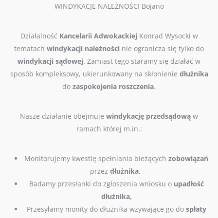
WINDYKACJE NALEŻNOŚCI Bojano
Działalność
Kancelarii Adwokackiej
Konrad Wysocki w
tematach
windykacji należności
nie ogranicza się tylko do
windykacji sądowej
. Zamiast tego staramy się działać w
sposób kompleksowy, ukierunkowany na skłonienie
dłużnika
do
zaspokojenia roszczenia
.
Nasze działanie obejmuje
windykację przedsądową
w
ramach której m.in.:
Monitorujemy kwestię spełniania bieżących
zobowiązań
przez
dłużnika
,
B
adamy przesłanki do zgłoszenia wniosku o
upadłość
dłużnika,
Przesyłamy monity do dłużnika wzywające go do
spłaty