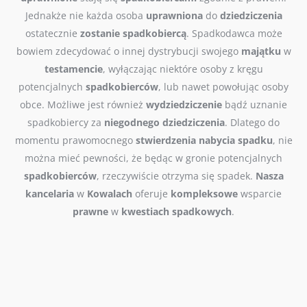
Jednakże nie każda osoba
uprawniona
do
dziedziczenia
ostatecznie
zostanie
spadkobiercą
. Spadkodawca może
bowiem zdecydować o innej dystrybucji swojego
majątku
w
testamencie
, wyłączając niektóre osoby z kręgu
potencjalnych
spadkobierców
, lub nawet powołując osoby
obce. Możliwe jest również
wydziedziczenie
bądź uznanie
spadkobiercy za
niegodnego
dziedziczenia
. Dlatego do
momentu prawomocnego
stwierdzenia
nabycia
spadku
, nie
można mieć pewności, że będąc w gronie potencjalnych
spadkobierców
, rzeczywiście otrzyma się spadek.
Nasza
kancelaria
w
Kowalach
oferuje
kompleksowe
wsparcie
prawne
w
kwestiach
spadkowych
.