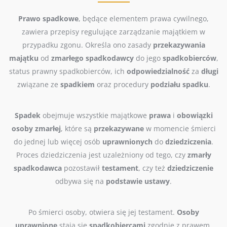
Prawo spadkowe
, będące elementem prawa cywilnego,
zawiera przepisy regulujące zarządzanie majątkiem w
przypadku zgonu. Określa ono zasady
przekazywania
majątku
od
zmarłego
spadkodawcy
do jego
spadkobierców
,
status prawny spadkobierców, ich
odpowiedzialność
za
długi
związane ze
spadkiem
oraz procedury
podziału
spadku
.
Spadek
obejmuje wszystkie majątkowe
prawa
i
obowiązki
osoby
zmarłej
, które są
przekazywane
w momencie śmierci
do jednej lub więcej osób
uprawnionych
do
dziedziczenia
.
Proces dziedziczenia jest uzależniony od tego, czy
zmarły
spadkodawca
pozostawił
testament
, czy też
dziedziczenie
odbywa się na
podstawie
ustawy
.
Po śmierci osoby, otwiera się jej testament.
Osoby
uprawnione
stają się
spadkobiercami
zgodnie z prawem.