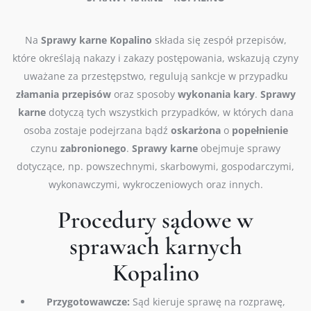
Na
Sprawy
karne Kopalino
składa się zespół przepisów,
które określają nakazy i zakazy postępowania, wskazują czyny
uważane za przestępstwo, regulują sankcje w przypadku
złamania
przepisów
oraz sposoby
wykonania
kary
.
Sprawy
karne
dotyczą tych wszystkich przypadków, w których dana
osoba zostaje podejrzana bądź
oskarżona
o
popełnienie
czynu
zabronionego
.
Sprawy
karne
obejmuje sprawy
dotyczące, np. powszechnymi, skarbowymi, gospodarczymi,
wykonawczymi, wykroczeniowych oraz innych.
Procedury sądowe w
sprawach karnych
Kopalino
Przygotowawcze:
Sąd kieruje sprawę na rozprawę,