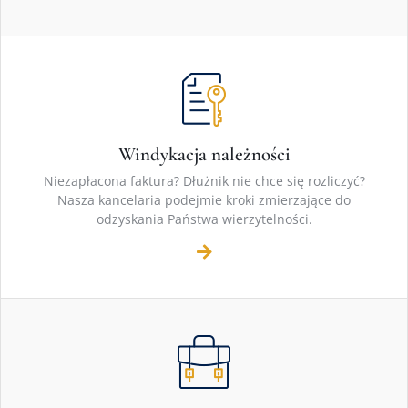
Windykacja należności
Niezapłacona faktura? Dłużnik nie chce się rozliczyć?
Nasza kancelaria podejmie kroki zmierzające do
odzyskania Państwa wierzytelności.