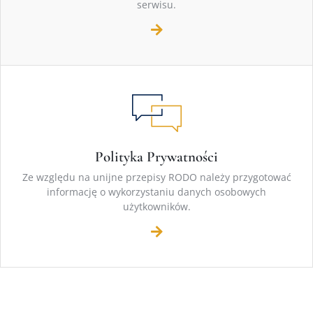
serwisu.
Polityka Prywatności
Ze względu na unijne przepisy RODO należy przygotować
informację o wykorzystaniu danych osobowych
użytkowników.