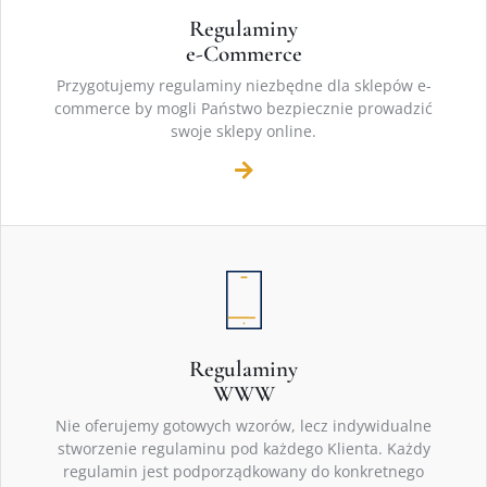
Regulaminy
e-Commerce
Przygotujemy regulaminy niezbędne dla sklepów e-
commerce by mogli Państwo bezpiecznie prowadzić
swoje sklepy online.
Regulaminy
WWW
Nie oferujemy gotowych wzorów, lecz indywidualne
stworzenie regulaminu pod każdego Klienta. Każdy
regulamin jest podporządkowany do konkretnego