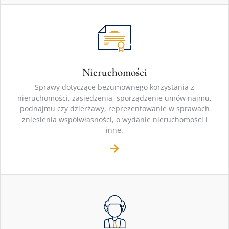
Nieruchomości
Sprawy dotyczące bezumownego korzystania z
nieruchomości, zasiedzenia, sporządzenie umów najmu,
podnajmu czy dzierżawy, reprezentowanie w sprawach
zniesienia współwłasności, o wydanie nieruchomości i
inne.