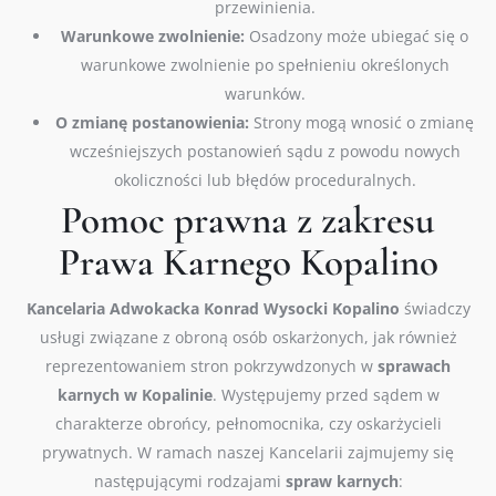
przewinienia.
Warunkowe zwolnienie:
Osadzony może ubiegać się o
warunkowe zwolnienie po spełnieniu określonych
warunków.
O zmianę postanowienia:
Strony mogą wnosić o zmianę
wcześniejszych postanowień sądu z powodu nowych
okoliczności lub błędów proceduralnych.
Pomoc prawna z zakresu
Prawa Karnego Kopalino
Kancelaria Adwokacka Konrad Wysocki
Kopalino
świadczy
usługi związane z obroną osób oskarżonych, jak również
reprezentowaniem stron pokrzywdzonych w
sprawach
karnych w Kopalinie
. Występujemy przed sądem w
charakterze obrońcy, pełnomocnika, czy oskarżycieli
prywatnych. W ramach naszej Kancelarii zajmujemy się
następującymi rodzajami
spraw
karnych
: