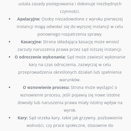
ustala zasady postępowania i dokonuje niezbędnych
czynności.
Apelacyjne:
Osoby niezadowolone z wyroku pierwszej
instancji mogą odwołać się do wyższej instancji w celu
ponownego rozpatrzenia sprawy.
Kasacyjne:
Strona składająca kasację może wnosić
zarzuty naruszenia prawa przez sąd niższej instancji.
O odroczenie wykonania:
Sąd może zawiesić wykonanie
kary na czas odroczenia, zazwyczaj w celu
przeprowadzenia określonych działań lub spełnienia
warunków.
O wznowienie procesu:
Strona może wystąpić o
wznowienie procesu, jeśli pojawią się nowe istotne
dowody lub naruszenia prawa miały istotny wpływ na
wyrok.
Kary:
Sąd orzeka kary, takie jak grzywny, pozbawienie
wolności, czy prace społeczne, stosownie do