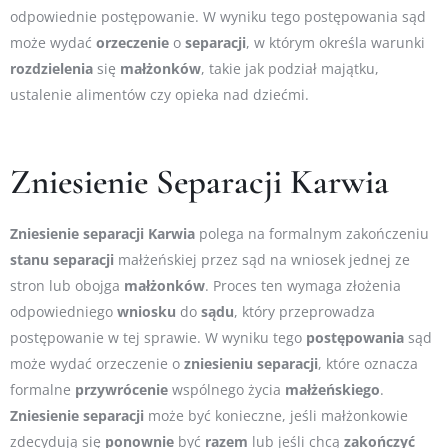
odpowiednie postępowanie. W wyniku tego postępowania sąd
może wydać
orzeczenie
o
separacji
, w którym określa warunki
rozdzielenia
się
małżonków
, takie jak podział majątku,
ustalenie alimentów czy opieka nad dziećmi.
Zniesienie Separacji Karwia
Zniesienie
separacji
Karwia
polega na formalnym zakończeniu
stanu
separacji
małżeńskiej przez sąd na wniosek jednej ze
stron lub obojga
małżonków
. Proces ten wymaga złożenia
odpowiedniego
wniosku
do
sądu
, który przeprowadza
postępowanie w tej sprawie. W wyniku tego
postępowania
sąd
może wydać orzeczenie o
zniesieniu
separacji
, które oznacza
formalne
przywrócenie
wspólnego życia
małżeńskiego
.
Zniesienie
separacji
może być konieczne, jeśli małżonkowie
zdecydują się
ponownie
być
razem
lub jeśli chcą
zakończyć