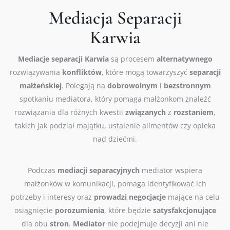
Mediacja Separacji
Karwia
Mediacje
separacji
Karwia
są procesem
alternatywnego
rozwiązywania
konfliktów
, które mogą towarzyszyć
separacji
małżeńskiej
. Polegają na
dobrowolnym
i
bezstronnym
spotkaniu mediatora, który pomaga małżonkom znaleźć
rozwiązania dla różnych kwestii
związanych
z
rozstaniem
,
takich jak podział majątku, ustalenie alimentów czy opieka
nad dziećmi.
Podczas
mediacji
separacyjnych
mediator wspiera
małżonków w komunikacji, pomaga identyfikować ich
potrzeby i interesy oraz
prowadzi
negocjacje
mające na celu
osiągnięcie
porozumienia
, które będzie
satysfakcjonujące
dla obu
stron
.
Mediator
nie podejmuje decyzji ani nie