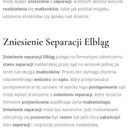
może wydać
orzeczenie
o
separacji
, w którym określa warunki
rozdzielenia
się
małżonków
, takie jak podział majątku,
ustalenie alimentów czy opieka nad dziećmi.
Zniesienie Separacji Elbląg
Zniesienie
separacji
Elbląg
polega na formalnym zakończeniu
stanu
separacji
małżeńskiej przez sąd na wniosek jednej ze
stron lub obojga
małżonków
. Proces ten wymaga złożenia
odpowiedniego
wniosku
do
sądu
, który przeprowadza
postępowanie w tej sprawie. W wyniku tego
postępowania
sąd
może wydać orzeczenie o
zniesieniu
separacji
, które oznacza
formalne
przywrócenie
wspólnego życia
małżeńskiego
.
Zniesienie
separacji
może być konieczne, jeśli małżonkowie
zdecydują się
ponownie
być
razem
lub jeśli chcą
zakończyć
stan
separacji
i rozpocząć procedurę rozwodową.