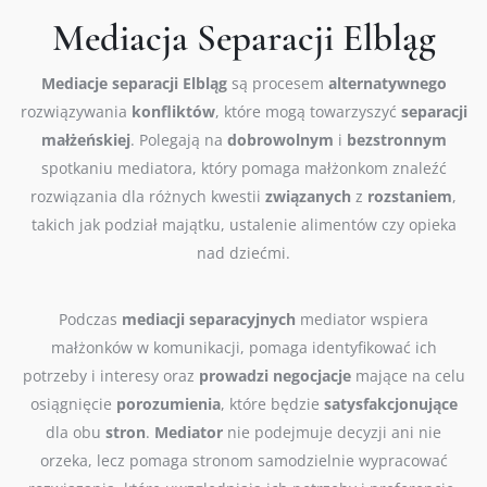
Mediacja Separacji Elbląg
Mediacje
separacji
Elbląg
są procesem
alternatywnego
rozwiązywania
konfliktów
, które mogą towarzyszyć
separacji
małżeńskiej
. Polegają na
dobrowolnym
i
bezstronnym
spotkaniu mediatora, który pomaga małżonkom znaleźć
rozwiązania dla różnych kwestii
związanych
z
rozstaniem
,
takich jak podział majątku, ustalenie alimentów czy opieka
nad dziećmi.
Podczas
mediacji
separacyjnych
mediator wspiera
małżonków w komunikacji, pomaga identyfikować ich
potrzeby i interesy oraz
prowadzi
negocjacje
mające na celu
osiągnięcie
porozumienia
, które będzie
satysfakcjonujące
dla obu
stron
.
Mediator
nie podejmuje decyzji ani nie
orzeka, lecz pomaga stronom samodzielnie wypracować