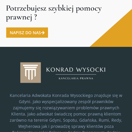
Potrzebujesz szybkiej pomocy
prawnej ?
NAPISZ DO NAS
Kancelaria Adwokata Konrada Wysockiego znajduje się w
Gdyni. Jako wyspecjalizowany zespół prawników
zajmujemy się rozwiązywaniem problemów prawnych
Klienta. Jako adwokat świadczę pomoc prawną klientom
zarówno na terenie Gdyni, Sopotu, Gdańska, Rumi, Redy,
Wejherowa jak i prowadzę sprawy klientów poza