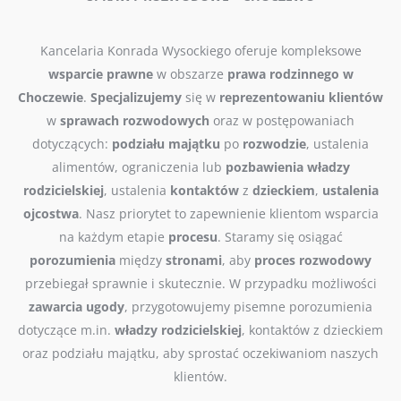
Kancelaria Konrada Wysockiego oferuje kompleksowe
wsparcie
prawne
w obszarze
prawa
rodzinnego w
Choczewie
.
Specjalizujemy
się w
reprezentowaniu
klientów
w
sprawach
rozwodowych
oraz w postępowaniach
dotyczących:
podziału
majątku
po
rozwodzie
, ustalenia
alimentów, ograniczenia lub
pozbawienia
władzy
rodzicielskiej
, ustalenia
kontaktów
z
dzieckiem
,
ustalenia
ojcostwa
. Nasz priorytet to zapewnienie klientom wsparcia
na każdym etapie
procesu
. Staramy się osiągać
porozumienia
między
stronami
, aby
proces
rozwodowy
przebiegał sprawnie i skutecznie. W przypadku możliwości
zawarcia
ugody
, przygotowujemy pisemne porozumienia
dotyczące m.in.
władzy
rodzicielskiej
, kontaktów z dzieckiem
oraz podziału majątku, aby sprostać oczekiwaniom naszych
klientów.