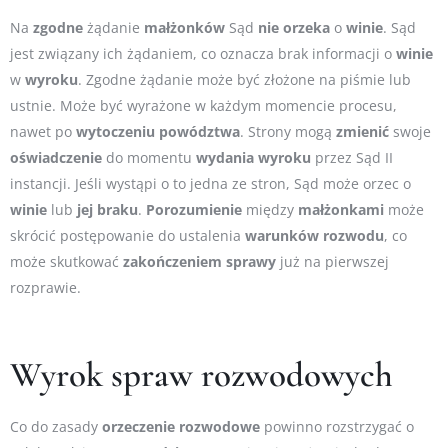
Na
zgodne
żądanie
małżonków
Sąd
nie
orzeka
o
winie
. Sąd
jest związany ich żądaniem, co oznacza brak informacji o
winie
w
wyroku
. Zgodne żądanie może być złożone na piśmie lub
ustnie. Może być wyrażone w każdym momencie procesu,
nawet po
wytoczeniu
powództwa
. Strony mogą
zmienić
swoje
oświadczenie
do momentu
wydania
wyroku
przez Sąd II
instancji. Jeśli wystąpi o to jedna ze stron, Sąd może orzec o
winie
lub
jej
braku
.
Porozumienie
między
małżonkami
może
skrócić postępowanie do ustalenia
warunków
rozwodu
, co
może skutkować
zakończeniem
sprawy
już na pierwszej
rozprawie.
Wyrok spraw rozwodowych
Co do zasady
orzeczenie
rozwodowe
powinno rozstrzygać o