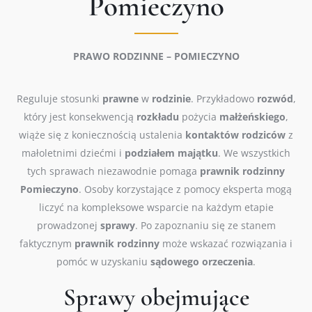
Pomieczyno
PRAWO RODZINNE – POMIECZYNO
Reguluje stosunki
prawne
w
rodzinie
. Przykładowo
rozwód
,
który jest konsekwencją
rozkładu
pożycia
małżeńskiego
,
wiąże się z koniecznością ustalenia
kontaktów
rodziców
z
małoletnimi dziećmi i
podziałem
majątku
. We wszystkich
tych sprawach niezawodnie pomaga
prawnik
rodzinny
Pomieczyno
. Osoby korzystające z pomocy eksperta mogą
liczyć na kompleksowe wsparcie na każdym etapie
prowadzonej
sprawy
. Po zapoznaniu się ze stanem
faktycznym
prawnik
rodzinny
może wskazać rozwiązania i
pomóc w uzyskaniu
sądowego
orzeczenia
.
Sprawy obejmujące