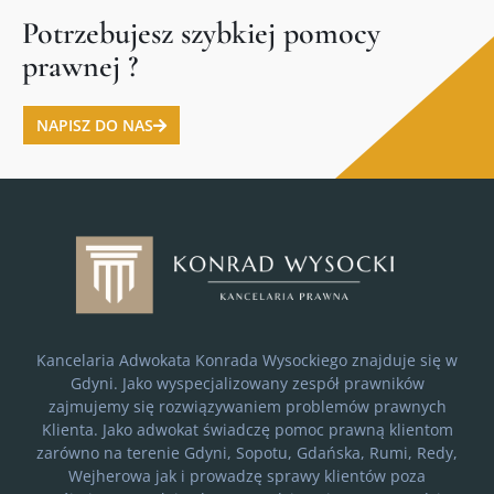
Potrzebujesz szybkiej pomocy
prawnej ?
NAPISZ DO NAS
Kancelaria Adwokata Konrada Wysockiego znajduje się w
Gdyni. Jako wyspecjalizowany zespół prawników
zajmujemy się rozwiązywaniem problemów prawnych
Klienta. Jako adwokat świadczę pomoc prawną klientom
zarówno na terenie Gdyni, Sopotu, Gdańska, Rumi, Redy,
Wejherowa jak i prowadzę sprawy klientów poza