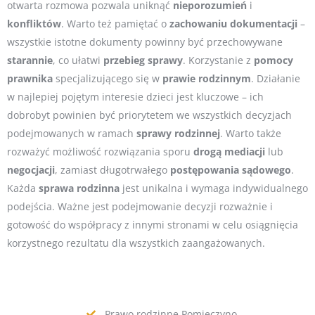
otwarta rozmowa pozwala uniknąć
nieporozumień
i
konfliktów
. Warto też pamiętać o
zachowaniu
dokumentacji
–
wszystkie istotne dokumenty powinny być przechowywane
starannie
, co ułatwi
przebieg
sprawy
. Korzystanie z
pomocy
prawnika
specjalizującego się w
prawie
rodzinnym
. Działanie
w najlepiej pojętym interesie dzieci jest kluczowe – ich
dobrobyt powinien być priorytetem we wszystkich decyzjach
podejmowanych w ramach
sprawy
rodzinnej
. Warto także
rozważyć możliwość rozwiązania sporu
drogą
mediacji
lub
negocjacji
, zamiast długotrwałego
postępowania
sądowego
.
Każda
sprawa
rodzinna
jest unikalna i wymaga indywidualnego
podejścia. Ważne jest podejmowanie decyzji rozważnie i
gotowość do współpracy z innymi stronami w celu osiągnięcia
korzystnego rezultatu dla wszystkich zaangażowanych.
Prawo rodzinne Pomieczyno