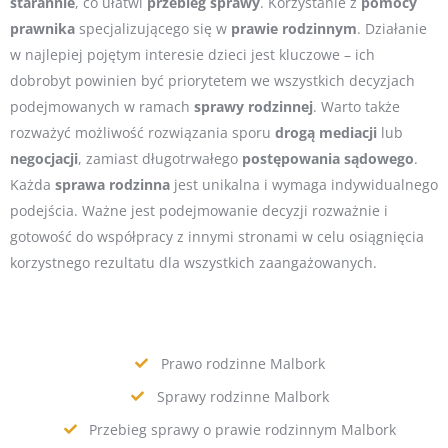
starannie
, co ułatwi
przebieg
sprawy
. Korzystanie z
pomocy
prawnika
specjalizującego się w
prawie
rodzinnym
. Działanie
w najlepiej pojętym interesie dzieci jest kluczowe – ich
dobrobyt powinien być priorytetem we wszystkich decyzjach
podejmowanych w ramach
sprawy
rodzinnej
. Warto także
rozważyć możliwość rozwiązania sporu
drogą
mediacji
lub
negocjacji
, zamiast długotrwałego
postępowania
sądowego
.
Każda
sprawa
rodzinna
jest unikalna i wymaga indywidualnego
podejścia. Ważne jest podejmowanie decyzji rozważnie i
gotowość do współpracy z innymi stronami w celu osiągnięcia
korzystnego rezultatu dla wszystkich zaangażowanych.
Prawo rodzinne Malbork
Sprawy rodzinne Malbork
Przebieg sprawy o prawie rodzinnym Malbork