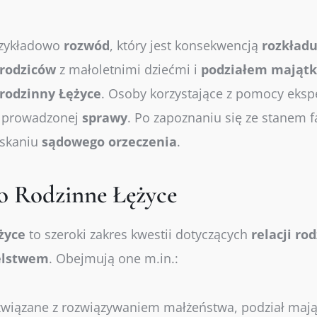
rzykładowo
rozwód
, który jest konsekwencją
rozkład
rodziców
z małoletnimi dziećmi i
podziałem
mająt
rodzinny Łężyce
. Osoby korzystające z pomocy eksp
e prowadzonej
sprawy
. Po zapoznaniu się ze stanem 
yskaniu
sądowego
orzeczenia
.
o Rodzinne Łężyce
życe
to szeroki zakres kwestii dotyczących
relacji
rod
elstwem
. Obejmują one m.in.:
wiązane z rozwiązywaniem małżeństwa, podział mająt