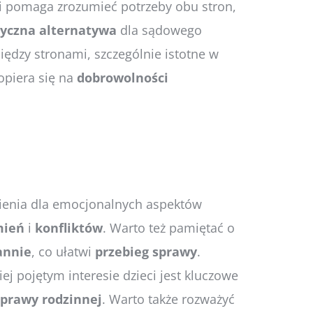
i pomaga zrozumieć potrzeby obu stron,
tyczna
alternatywa
dla sądowego
iędzy stronami, szczególnie istotne w
opiera się na
dobrowolności
mienia dla emocjonalnych aspektów
mień
i
konfliktów
. Warto też pamiętać o
annie
, co ułatwi
przebieg
sprawy
.
iej pojętym interesie dzieci jest kluczowe
sprawy
rodzinnej
. Warto także rozważyć