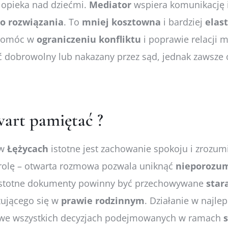
y opieka nad dziećmi.
Mediator
wspiera komunikację 
go
rozwiązania
. To
mniej
kosztowna
i bardziej
elas
pomóc w
ograniczeniu
konfliktu
i poprawie relacji m
ć dobrowolny lub nakazany przez sąd, jednak zawsze 
art pamiętać ?
w
Łężycach
istotne jest zachowanie spokoju i zrozu
 rolę – otwarta rozmowa pozwala uniknąć
nieporozu
 istotne dokumenty powinny być przechowywane
star
zującego się w
prawie
rodzinnym
. Działanie w najlep
m we wszystkich decyzjach podejmowanych w ramach