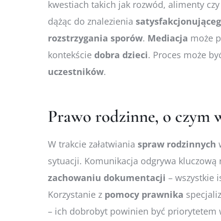
kwestiach takich jak rozwód, alimenty cz
dążąc do znalezienia
satysfakcjonujące
rozstrzygania
sporów
.
Mediacja
może 
kontekście
dobra
dzieci
. Proces może by
uczestników
.
Prawo rodzinne, o czym w
W trakcie załatwiania
spraw
rodzinnych
sytuacji. Komunikacja odgrywa kluczową
zachowaniu
dokumentacji
– wszystkie
Korzystanie z
pomocy
prawnika
specjali
– ich dobrobyt powinien być priorytete