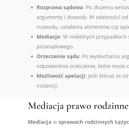
Rozprawa
sądowa
:
Po złożeniu wnios
argumenty i dowody. W zależności od
rozwodu, ustalenia alimentów czy opi
Mediacje
:
W niektórych przypadkach s
pozasądowego.
Orzeczenie
sądu
:
Po wysłuchaniu arg
odpowiednie orzeczenie, które może do
Możliwość
apelacji
:
Jeśli któraś ze s
instancji.
Mediacja prawo rodzinne
Mediacja
w
sprawach
rodzinnych Łęży