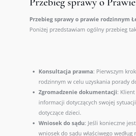
Przebieg sprawy o Prawi
Przebieg sprawy o prawie rodzinnym
Ł
Poniżej przedstawiam ogólny przebieg tak
Konsultacja
prawna
:
Pierwszym kroki
rodzinnym w celu uzyskania porady do
Zgromadzenie
dokumentacji
:
Klient
informacji dotyczących swojej sytuac
dotyczące dzieci.
Wniosek
do
sądu
:
Jeśli konieczne je
wniosek do sądu właściwego według mi