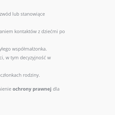
ozwód lub stanowiące
laniem kontaktów z dziećmi po
byłego współmałżonka.
i, w tym decyzyjność w
członkach rodziny.
nienie
ochrony
prawnej
dla