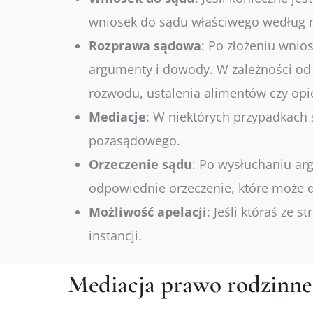
wniosek do sądu właściwego według mi
Rozprawa
sądowa
:
Po złożeniu wnios
argumenty i dowody. W zależności od
rozwodu, ustalenia alimentów czy opi
Mediacje
:
W niektórych przypadkach s
pozasądowego.
Orzeczenie
sądu
:
Po wysłuchaniu arg
odpowiednie orzeczenie, które może do
Możliwość
apelacji
:
Jeśli któraś ze s
instancji.
Mediacja prawo rodzinn