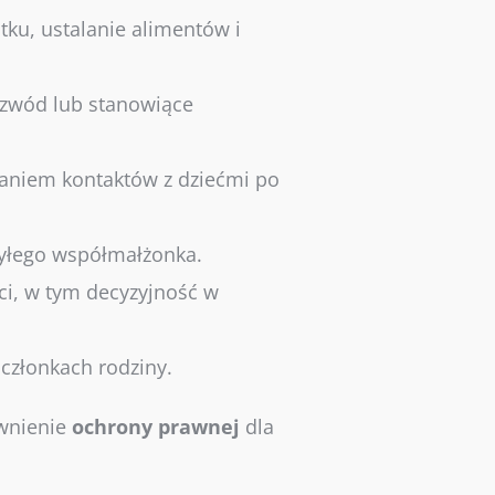
ku, ustalanie alimentów i
ozwód lub stanowiące
laniem kontaktów z dziećmi po
byłego współmałżonka.
i, w tym decyzyjność w
członkach rodziny.
ewnienie
ochrony
prawnej
dla