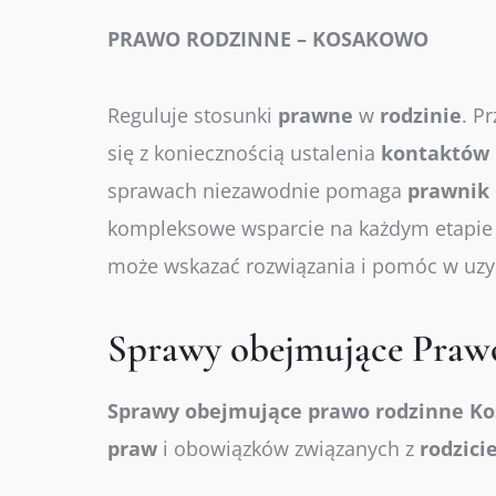
PRAWO RODZINNE – KOSAKOWO
Reguluje stosunki
prawne
w
rodzinie
. P
się z koniecznością ustalenia
kontaktów
sprawach niezawodnie pomaga
prawnik
kompleksowe wsparcie na każdym etapi
może wskazać rozwiązania i pomóc w uz
Sprawy obejmujące Praw
Sprawy
obejmujące
prawo
rodzinne K
praw
i obowiązków związanych z
rodzici