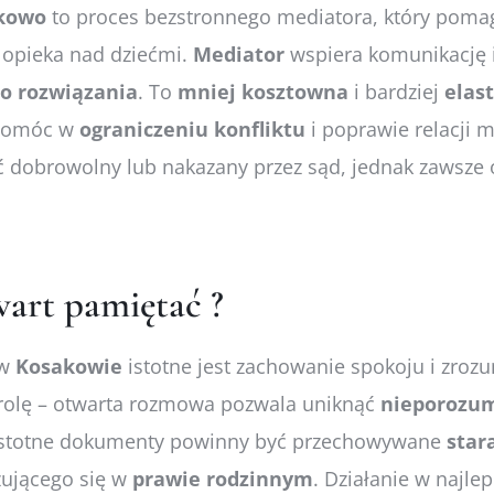
akowo
to proces bezstronnego mediatora, który poma
y opieka nad dziećmi.
Mediator
wspiera komunikację 
go
rozwiązania
. To
mniej
kosztowna
i bardziej
elas
pomóc w
ograniczeniu
konfliktu
i poprawie relacji m
ć dobrowolny lub nakazany przez sąd, jednak zawsze 
art pamiętać ?
w
Kosakowie
istotne jest zachowanie spokoju i zro
 rolę – otwarta rozmowa pozwala uniknąć
nieporozu
 istotne dokumenty powinny być przechowywane
star
zującego się w
prawie
rodzinnym
. Działanie w najlep