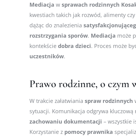
Mediacja
w
sprawach
rodzinnych Kos
kwestiach takich jak rozwód, alimenty cz
dążąc do znalezienia
satysfakcjonujące
rozstrzygania
sporów
.
Mediacja
może 
kontekście
dobra
dzieci
. Proces może by
uczestników
.
Prawo rodzinne, o czym w
W trakcie załatwiania
spraw
rodzinnych
sytuacji. Komunikacja odgrywa kluczową
zachowaniu
dokumentacji
– wszystkie
Korzystanie z
pomocy
prawnika
specjali