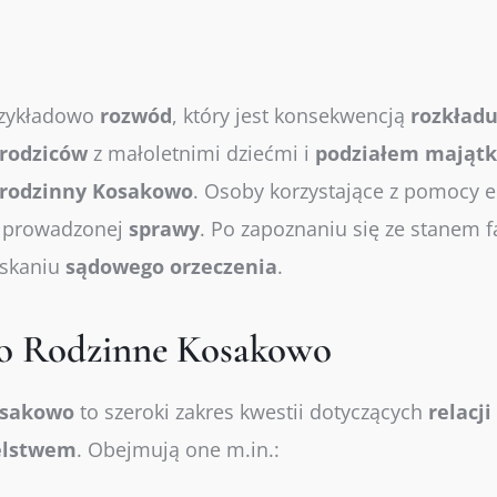
rzykładowo
rozwód
, który jest konsekwencją
rozkład
rodziców
z małoletnimi dziećmi i
podziałem
mająt
rodzinny Kosakowo
. Osoby korzystające z pomocy e
e prowadzonej
sprawy
. Po zapoznaniu się ze stanem 
yskaniu
sądowego
orzeczenia
.
o Rodzinne Kosakowo
osakowo
to szeroki zakres kwestii dotyczących
relacji
elstwem
. Obejmują one m.in.: