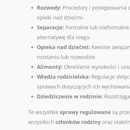
Rozwody:
Procedury i postępowania z
opieki nad dziećmi.
Separacje:
Formalne lub nieformalne 
alternatywę dla niego.
Opieka nad dziećmi:
Kwestie związan
rozstaniu lub rozwodzie.
Alimenty:
Określanie wysokości i ust
Władza rodzicielska:
Regulacje dotyc
sprawach dotyczących ich wychowania,
Dziedziczenie w rodzinie:
Rozstrzyga
Te wszystkie
sprawy
regulowane
są prz
wszystkich
członków
rodziny
oraz stabiln