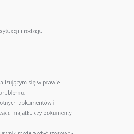
ytuacji i rodzaju
alizującym się w prawie
 problemu.
stotnych dokumentów i
yczące majątku czy dokumenty
 prawnik może złożyć stosowny