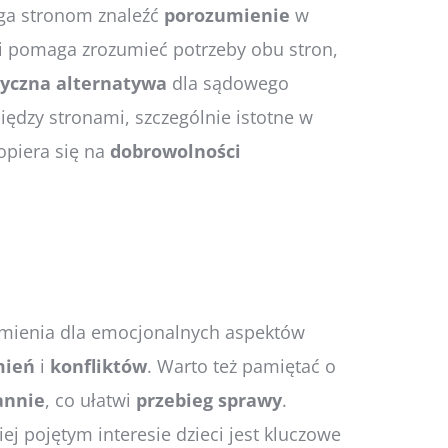
ga stronom znaleźć
porozumienie
w
i pomaga zrozumieć potrzeby obu stron,
tyczna
alternatywa
dla sądowego
iędzy stronami, szczególnie istotne w
opiera się na
dobrowolności
zumienia dla emocjonalnych aspektów
mień
i
konfliktów
. Warto też pamiętać o
annie
, co ułatwi
przebieg
sprawy
.
iej pojętym interesie dzieci jest kluczowe