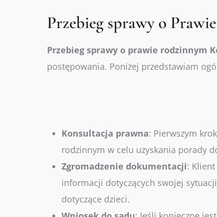
Przebieg sprawy o Praw
Przebieg sprawy o prawie rodzinnym
K
postępowania. Poniżej przedstawiam ogól
Konsultacja
prawna
:
Pierwszym kroki
rodzinnym w celu uzyskania porady do
Zgromadzenie
dokumentacji
:
Klient
informacji dotyczących swojej sytuac
dotyczące dzieci.
Wniosek
do
sądu
:
Jeśli konieczne je