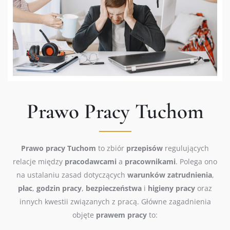
Prawo Pracy Tuchom
Prawo
pracy Tuchom
to zbiór
przepisów
regulujących
relacje między
pracodawcami
a
pracownikami
. Polega ono
na ustalaniu zasad dotyczących
warunków
zatrudnienia
,
płac
,
godzin
pracy
,
bezpieczeństwa
i
higieny
pracy
oraz
innych kwestii związanych z pracą. Główne zagadnienia
objęte
prawem
pracy
to: