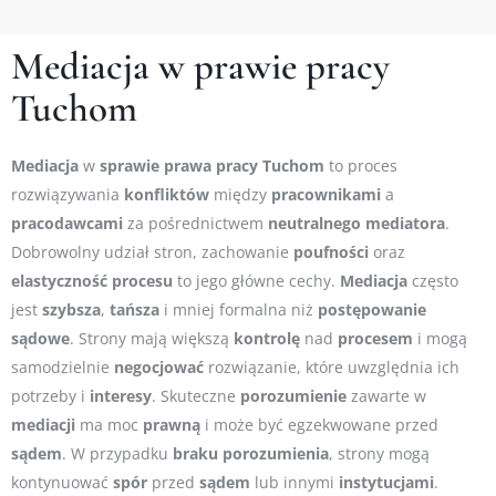
Mediacja w prawie pracy
Tuchom
Mediacja
w
sprawie
prawa
pracy
Tuchom
to proces
rozwiązywania
konfliktów
między
pracownikami
a
pracodawcami
za pośrednictwem
neutralnego
mediatora
.
Dobrowolny udział stron, zachowanie
poufności
oraz
elastyczność
procesu
to jego główne cechy.
Mediacja
często
jest
szybsza
,
tańsza
i mniej formalna niż
postępowanie
sądowe
. Strony mają większą
kontrolę
nad
procesem
i mogą
samodzielnie
negocjować
rozwiązanie, które uwzględnia ich
potrzeby i
interesy
. Skuteczne
porozumienie
zawarte w
mediacji
ma moc
prawną
i może być egzekwowane przed
sądem
. W przypadku
braku
porozumienia
, strony mogą
kontynuować
spór
przed
sądem
lub innymi
instytucjami
.