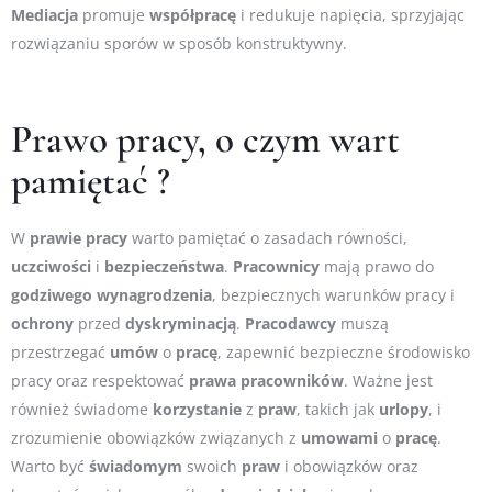
Mediacja
promuje
współpracę
i redukuje napięcia, sprzyjając
rozwiązaniu sporów w sposób konstruktywny.
Prawo pracy, o czym wart
pamiętać ?
W
prawie
pracy
warto pamiętać o zasadach równości,
uczciwości
i
bezpieczeństwa
.
Pracownicy
mają prawo do
godziwego
wynagrodzenia
, bezpiecznych warunków pracy i
ochrony
przed
dyskryminacją
.
Pracodawcy
muszą
przestrzegać
umów
o
pracę
, zapewnić bezpieczne środowisko
pracy oraz respektować
prawa
pracowników
. Ważne jest
również świadome
korzystanie
z
praw
, takich jak
urlopy
, i
zrozumienie obowiązków związanych z
umowami
o
pracę
.
Warto być
świadomym
swoich
praw
i obowiązków oraz