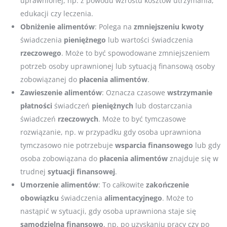
uprawnionej, np. z powodu wzrostu kosztów utrzymania,
edukacji czy leczenia.
Obniżenie alimentów
: Polega na
zmniejszeniu
kwoty
świadczenia
pieniężnego
lub wartości świadczenia
rzeczowego
. Może to być spowodowane zmniejszeniem
potrzeb osoby uprawnionej lub sytuacją finansową osoby
zobowiązanej do
płacenia
alimentów
.
Zawieszenie alimentów
: Oznacza czasowe
wstrzymanie
płatności
świadczeń
pieniężnych
lub dostarczania
świadczeń
rzeczowych
. Może to być tymczasowe
rozwiązanie, np. w przypadku gdy osoba uprawniona
tymczasowo nie potrzebuje
wsparcia
finansowego
lub gdy
osoba zobowiązana do
płacenia
alimentów
znajduje się w
trudnej
sytuacji
finansowej
.
Umorzenie alimentów
: To całkowite
zakończenie
obowiązku
świadczenia
alimentacyjnego
. Może to
nastąpić w sytuacji, gdy osoba uprawniona staje się
samodzielna
finansowo
, np. po uzyskaniu pracy czy po