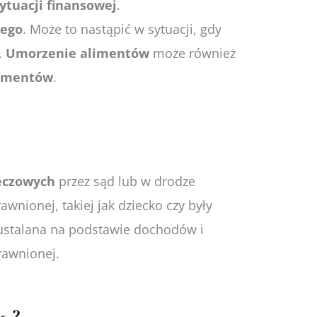
ytuacji
finansowej
.
nego
. Może to nastąpić w sytuacji, gdy
.
Umorzenie
alimentów
może również
imentów
.
eczowych
przez sąd lub w drodze
nionej, takiej jak dziecko czy były
ustalana na podstawie dochodów i
rawnionej.