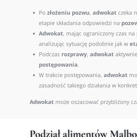
Po
złożeniu
pozwu
,
adwokat
czeka n
etapie składania odpowiedzi na
poze
Adwokat
, mając ograniczony czas n
analizując sytuację podobnie jak w
et
Podczas
rozprawy
,
adwokat
aktywnie
postępowania
.
W trakcie postępowania,
adwokat
moż
zasadność takiego działania w konkr
Adwokat
może oszacować przybliżony cza
Podział alimentów Malbo