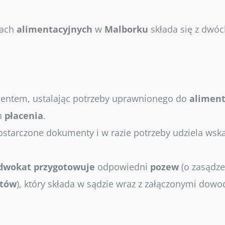
wach
alimentacyjnych
w
Malborku
składa się z dwóc
entem, ustalając potrzeby uprawnionego do
alimen
h
płacenia
.
starczone dokumenty i w razie potrzeby udziela wsk
dwokat
przygotowuje
odpowiedni
pozew
(o zasądze
ntów
), który składa w sądzie wraz z załączonymi dowo