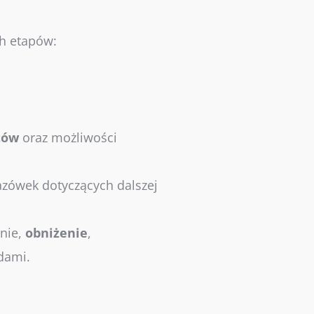
h etapów:
tów
oraz możliwości
azówek dotyczących dalszej
nie,
obniżenie
,
dami.