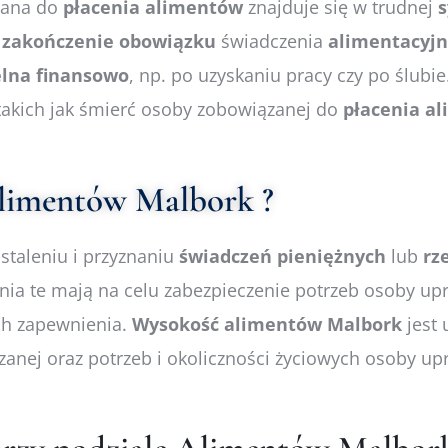
zana do
płacenia
alimentów
znajduje się w trudnej
s
e
zakończenie
obowiązku
świadczenia
alimentacyj
lna
finansowo
, np. po uzyskaniu pracy czy po ślubie
akich jak śmierć osoby zobowiązanej do
płacenia
al
alimentów Malbork ?
staleniu i przyznaniu
świadczeń
pieniężnych
lub
rz
a te mają na celu zabezpieczenie potrzeb osoby upraw
ch zapewnienia.
Wysokość
alimentów Malbork
jest 
nej oraz potrzeb i okoliczności życiowych osoby up