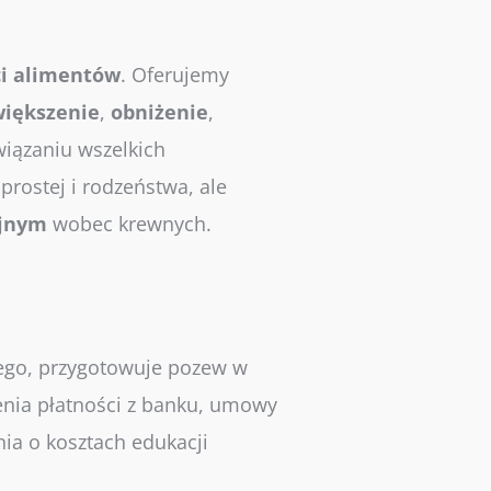
i
alimentów
. Oferujemy
większenie
,
obniżenie
,
wiązaniu wszelkich
prostej i rodzeństwa, ale
yjnym
wobec krewnych.
ego, przygotowuje pozew w
enia płatności z banku, umowy
nia o kosztach edukacji