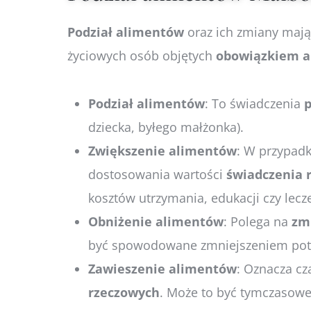
Podział
alimentów
oraz ich zmiany maj
życiowych osób objętych
obowiązkiem
a
Podział alimentów
: To świadczenia
p
dziecka, byłego małżonka).
Zwiększenie alimentów
: W przypad
dostosowania wartości
świadczenia
kosztów utrzymania, edukacji czy lecz
Obniżenie alimentów
: Polega na
zm
być spowodowane zmniejszeniem potr
Zawieszenie alimentów
: Oznacza c
rzeczowych
. Może to być tymczasow