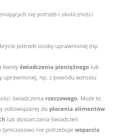
niających się potrzeb i okoliczności
okrycie potrzeb osoby uprawnionej (np.
a kwoty
świadczenia
pieniężnego
lub
by uprawnionej, np. z powodu wzrostu
tości świadczenia
rzeczowego
. Może to
by zobowiązanej do
płacenia
alimentów
.
ch
lub dostarczania świadczeń
a tymczasowo nie potrzebuje
wsparcia