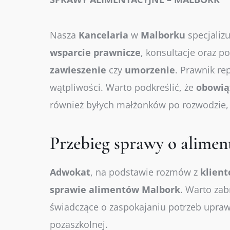
Nasza
Kancelaria
w
Malborku
specjaliz
wsparcie
prawnicze
, konsultacje oraz 
zawieszenie
czy
umorzenie
. Prawnik re
wątpliwości. Warto podkreślić, że
obowią
również byłych małżonków po rozwodzie, 
Przebieg sprawy o alime
Adwokat
, na podstawie rozmów z
klien
sprawie
alimentów
Malbork
. Warto za
świadczące o zaspokajaniu potrzeb upra
pozaszkolnej.