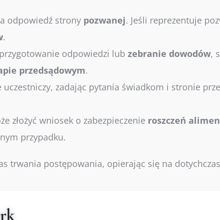
a odpowiedź strony
pozwanej
. Jeśli reprezentuje p
w
.
a przygotowanie odpowiedzi lub
zebranie
dowodów
, 
apie
przedsądowym
.
 uczestniczy, zadając pytania świadkom i stronie prz
e złożyć wniosek o zabezpieczenie
roszczeń
alimen
etnym przypadku.
s trwania postępowania, opierając się na dotychcz
rk