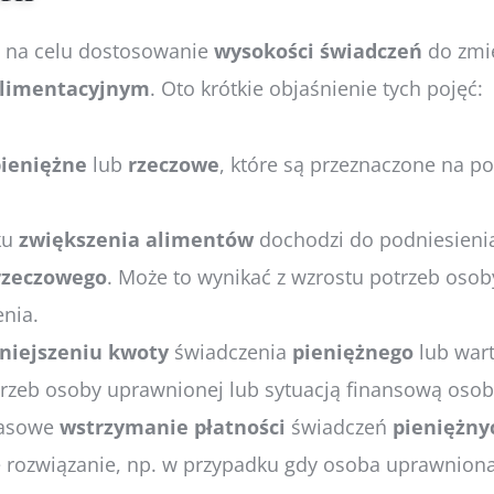
ą na celu dostosowanie
wysokości
świadczeń
do zmie
limentacyjnym
. Oto krótkie objaśnienie tych pojęć:
ieniężne
lub
rzeczowe
, które są przeznaczone na p
ku
zwiększenia
alimentów
dochodzi do podniesieni
rzeczowego
. Może to wynikać z wzrostu potrzeb oso
enia.
niejszeniu
kwoty
świadczenia
pieniężnego
lub war
zeb osoby uprawnionej lub sytuacją finansową oso
zasowe
wstrzymanie
płatności
świadczeń
pieniężny
e rozwiązanie, np. w przypadku gdy osoba uprawnion