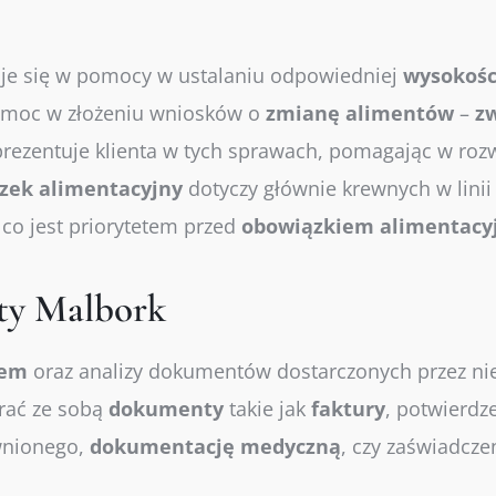
uje się w pomocy w ustalaniu odpowiedniej
wysokośc
pomoc w złożeniu wniosków o
zmianę
alimentów
–
z
prezentuje klienta w tych sprawach, pomagając w roz
zek
alimentacyjny
dotyczy głównie krewnych w linii 
co jest priorytetem przed
obowiązkiem
alimentac
nty Malbork
tem
oraz analizy dokumentów dostarczonych przez ni
brać ze sobą
dokumenty
takie jak
faktury
, potwierdz
wnionego,
dokumentację
medyczną
, czy zaświadcze