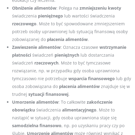
edukacji czy leczenia.
Obniżenie alimentów
: Polega na
zmniejszeniu
kwoty
świadczenia
pieniężnego
lub wartości świadczenia
rzeczowego
. Może to być spowodowane zmniejszeniem
potrzeb osoby uprawnionej lub sytuacją finansową osoby
zobowiązanej do
płacenia
alimentów
.
Zawieszenie alimentów
: Oznacza czasowe
wstrzymanie
płatności
świadczeń
pieniężnych
lub dostarczania
świadczeń
rzeczowych
. Może to być tymczasowe
rozwiązanie, np. w przypadku gdy osoba uprawniona
tymczasowo nie potrzebuje
wsparcia
finansowego
lub gdy
osoba zobowiązana do
płacenia
alimentów
znajduje się w
trudnej
sytuacji
finansowej
.
Umorzenie alimentów
: To całkowite
zakończenie
obowiązku
świadczenia
alimentacyjnego
. Może to
nastąpić w sytuacji, gdy osoba uprawniona staje się
samodzielna
finansowo
, np. po uzyskaniu pracy czy po
ślubie.
Umorzenie
alimentów
może również wynikać z