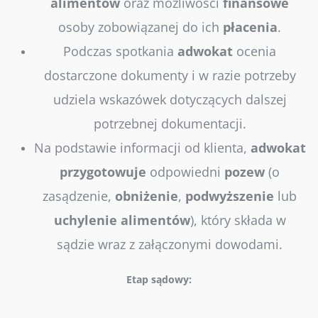
alimentów
oraz możliwości
finansowe
osoby zobowiązanej do ich
płacenia
.
Podczas spotkania
adwokat
ocenia
dostarczone dokumenty i w razie potrzeby
udziela wskazówek dotyczących dalszej
potrzebnej dokumentacji.
Na podstawie informacji od klienta,
adwokat
przygotowuje
odpowiedni
pozew
(o
zasądzenie,
obniżenie
,
podwyższenie
lub
uchylenie
alimentów
), który składa w
sądzie wraz z załączonymi dowodami.
Etap sądowy: